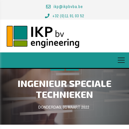
ikp@ikpbvba.be
+32 (0)11 91 03 52
HOME
JOBS
INGENIEUR SPECIALE
TECHNIEKEN
DONDERDAG, 31 MAART 2022