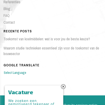
Referenties
Blog
FAQ
Contact
RECENTE POSTS
Toekomst van koelmiddelen: wat is voor jou de beste keuze?
Waarom studie technieken essentieel zijn voor de toekomst van de
bouwsector
GOOGLE TRANSLATE
Select Language
Vacature
We zoeken een
Copyright © 2026 IKP Engineering BVBA. All rights reserved. |
gemotiveerd tekenaar of